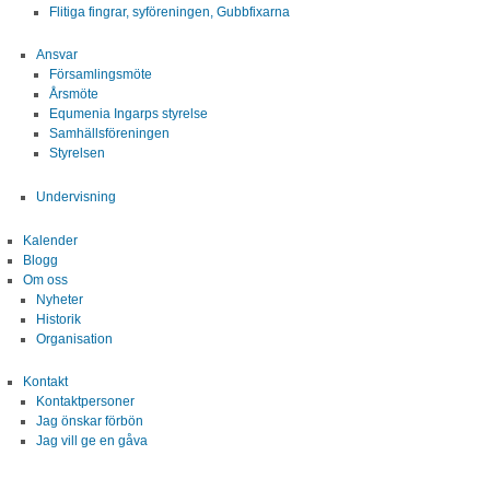
Flitiga fingrar, syföreningen, Gubbfixarna
Ansvar
Församlingsmöte
Årsmöte
Equmenia Ingarps styrelse
Samhällsföreningen
Styrelsen
Undervisning
Kalender
Blogg
Om oss
Nyheter
Historik
Organisation
Kontakt
Kontaktpersoner
Jag önskar förbön
Jag vill ge en gåva