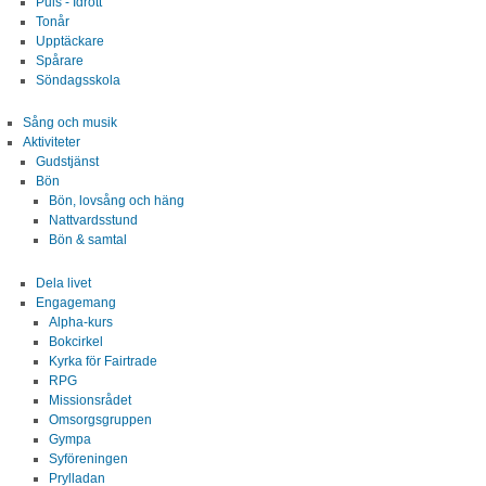
Puls - Idrott
Tonår
Upptäckare
Om oss
Spårare
Söndagsskola
Kontakt
Sång och musik
Aktiviteter
Gudstjänst
Bön
Bön, lovsång och häng
Nattvardsstund
Bön & samtal
Dela livet
Engagemang
Alpha-kurs
Bokcirkel
Kyrka för Fairtrade
RPG
Missionsrådet
Omsorgsgruppen
Gympa
Syföreningen
Prylladan