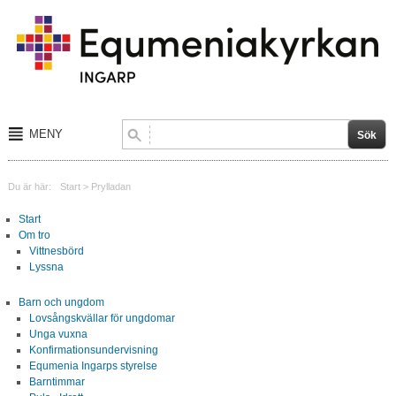
MENY
Start
Du är här:
Start
>
Prylladan
Om tro
Start
Om tro
Barn och ungdom
Vittnesbörd
Lyssna
Sång och musik
Barn och ungdom
Lovsångskvällar för ungdomar
Aktiviteter
Unga vuxna
Konfirmationsundervisning
Kalender
Equmenia Ingarps styrelse
Barntimmar
Blogg