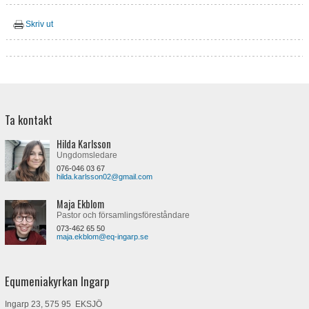
Skriv ut
Ta kontakt
Hilda Karlsson
Ungdomsledare
076-046 03 67
hilda.karlsson02@gmail.com
Maja Ekblom
Pastor och församlingsföreståndare
073-462 65 50
maja.ekblom@eq-ingarp.se
Equmeniakyrkan Ingarp
Ingarp 23, 575 95 EKSJÖ