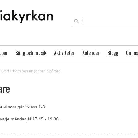
gdom
Sång och musik
Aktiviteter
Kalender
Blogg
Om os
Start
>
Barn och ungdom
>
Spårare
are
r vi som går i klass 1-3.
s varje måndag kl 17:45 - 19:00.