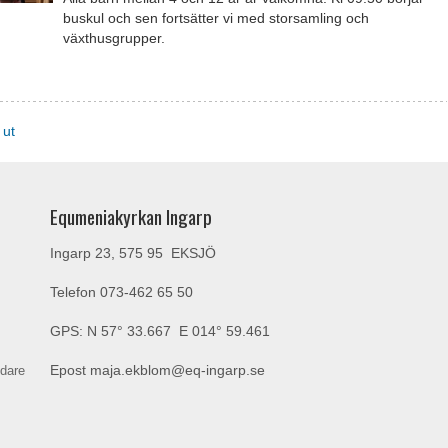
buskul och sen fortsätter vi med storsamling och
växthusgrupper.
 ut
Equmeniakyrkan Ingarp
Ingarp 23, 575 95 EKSJÖ
Telefon
073-462 65 50
GPS: N 57° 33.667 E 014° 59.461
ndare
Epost
maja.ekblom@eq-ingarp.se