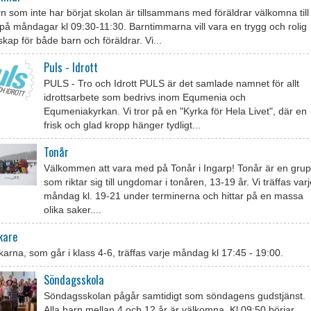
rn som inte har börjat skolan är tillsammans med föräldrar välkomna till
på måndagar kl 09:30-11:30. Barntimmarna vill vara en trygg och rolig
ap för både barn och föräldrar. Vi...
Puls - Idrott
PULS - Tro och Idrott PULS är det samlade namnet för allt
idrottsarbete som bedrivs inom Equmenia och
Equmeniakyrkan. Vi tror på en "Kyrka för Hela Livet", där en
frisk och glad kropp hänger tydligt...
Tonår
Välkommen att vara med på Tonår i Ingarp! Tonår är en gru
som riktar sig till ungdomar i tonåren, 13-19 år. Vi träffas var
måndag kl. 19-21 under terminerna och hittar på en massa
olika saker....
kare
arna, som går i klass 4-6, träffas varje måndag kl 17:45 - 19:00.
Söndagsskola
Söndagsskolan pågår samtidigt som söndagens gudstjänst.
Alla barn mellan 4 och 12 år är välkomna. Kl 09:50 börjar