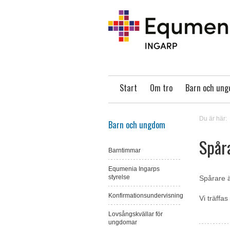
Start
Om tro
Barn och un
Du är här:
Barn och ungdom
Spår
Barntimmar
Equmenia Ingarps
styrelse
Spårare ä
Konfirmationsundervisning
Vi träffa
Lovsångskvällar för
ungdomar