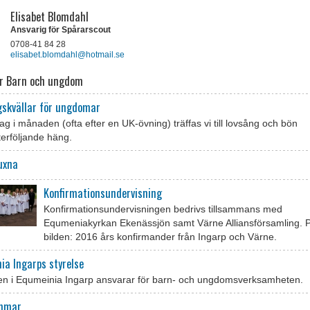
Elisabet Blomdahl
Ansvarig för Spårarscout
0708-41 84 28
elisabet.blomdahl@hotmail.se
r Barn och ungdom
gskvällar för ungdomar
ag i månaden (ofta efter en UK-övning) träffas vi till lovsång och bön
erföljande häng.
uxna
Konfirmationsundervisning
Konfirmationsundervisningen bedrivs tillsammans med
Equmeniakyrkan Ekenässjön samt Värne Alliansförsamling. 
bilden: 2016 års konfirmander från Ingarp och Värne.
ia Ingarps styrelse
sen i Equmeinia Ingarp ansvarar för barn- och ungdomsverksamheten.
immar