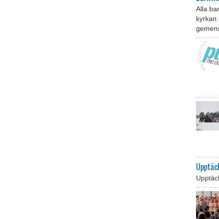
Alla ba
kyrkan 
gemensk
Upptäc
Upptäck