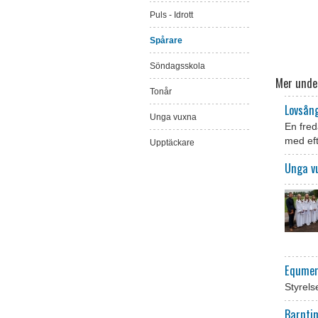
Puls - Idrott
Spårare
Söndagsskola
Mer unde
Tonår
Lovsån
Unga vuxna
En fred
med eft
Upptäckare
Unga v
Equmen
Styrel
Barnt