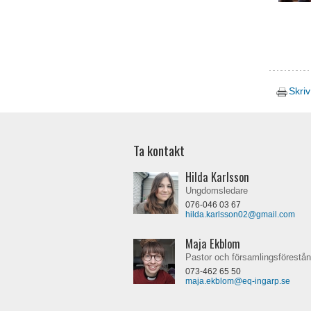
Skriv
Ta kontakt
Hilda Karlsson
Ungdomsledare
076-046 03 67
hilda.karlsson02@gmail.com
Maja Ekblom
Pastor och församlingsförestå
073-462 65 50
maja.ekblom@eq-ingarp.se