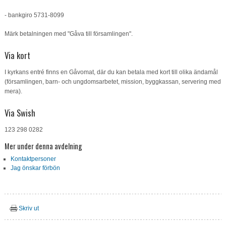
- bankgiro 5731-8099
Om oss
Märk betalningen med "Gåva till församlingen".
Kontakt
Via kort
I kyrkans entré finns en Gåvomat, där du kan betala med kort till olika ändamål
(församlingen, barn- och ungdomsarbetet, mission, byggkassan, servering med
mera).
Via Swish
123 298 0282
Mer under denna avdelning
Kontaktpersoner
Jag önskar förbön
Skriv ut