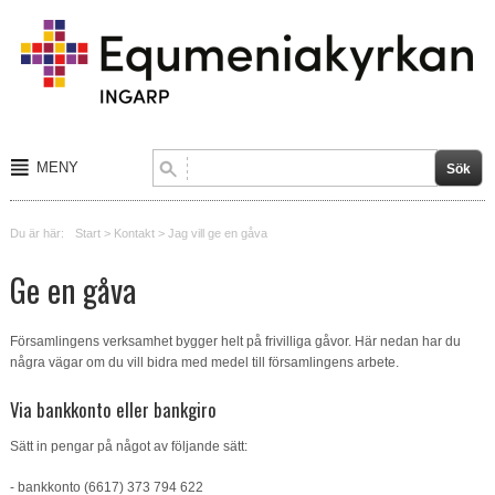
MENY
Start
Du är här:
Start
>
Kontakt
>
Jag vill ge en gåva
Om tro
Ge en gåva
Barn och ungdom
Församlingens verksamhet bygger helt på frivilliga gåvor. Här nedan har du
Sång och musik
några vägar om du vill bidra med medel till församlingens arbete.
Aktiviteter
Via bankkonto eller bankgiro
Sätt in pengar på något av följande sätt:
Kalender
- bankkonto (6617) 373 794 622
Blogg