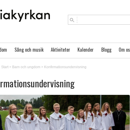
gdom
Sång och musik
Aktiviteter
Kalender
Blogg
Om os
Start
>
Barn och ungdom
>
Konfirmationsundervisning
irmationsundervisning