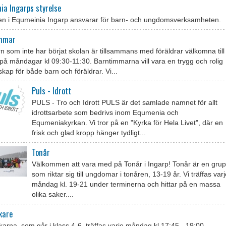
ia Ingarps styrelse
sen i Equmeinia Ingarp ansvarar för barn- och ungdomsverksamheten.
immar
rn som inte har börjat skolan är tillsammans med föräldrar välkomna till
på måndagar kl 09:30-11:30. Barntimmarna vill vara en trygg och rolig
ap för både barn och föräldrar. Vi...
Puls - Idrott
PULS - Tro och Idrott PULS är det samlade namnet för allt
idrottsarbete som bedrivs inom Equmenia och
Equmeniakyrkan. Vi tror på en "Kyrka för Hela Livet", där en
frisk och glad kropp hänger tydligt...
Tonår
Välkommen att vara med på Tonår i Ingarp! Tonår är en gru
som riktar sig till ungdomar i tonåren, 13-19 år. Vi träffas var
måndag kl. 19-21 under terminerna och hittar på en massa
olika saker....
kare
arna, som går i klass 4-6, träffas varje måndag kl 17:45 - 19:00.