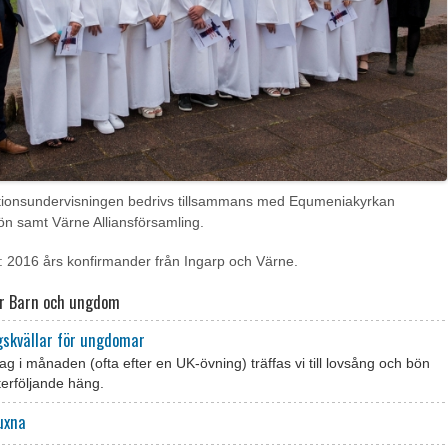
tionsundervisningen bedrivs tillsammans med Equmeniakyrkan
n samt Värne Alliansförsamling.
: 2016 års konfirmander från Ingarp och Värne.
r Barn och ungdom
gskvällar för ungdomar
ag i månaden (ofta efter en UK-övning) träffas vi till lovsång och bön
erföljande häng.
uxna