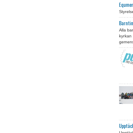
Equmen
Styrel
Barnt
Alla ba
kyrkan 
gemensk
Upptäc
Upptäck