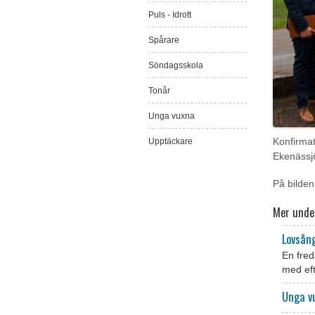
Puls - Idrott
Spårare
Söndagsskola
Tonår
Unga vuxna
Upptäckare
Konfirma
Ekenässjö
På bilden
Mer unde
Lovsån
En fred
med eft
Unga v