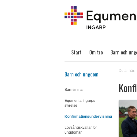
Start
Om tro
Barn och un
Du är här:
Barn och ungdom
Konf
Barntimmar
Equmenia Ingarps
styrelse
Konfirmationsundervisning
Lovsångskvällar för
ungdomar