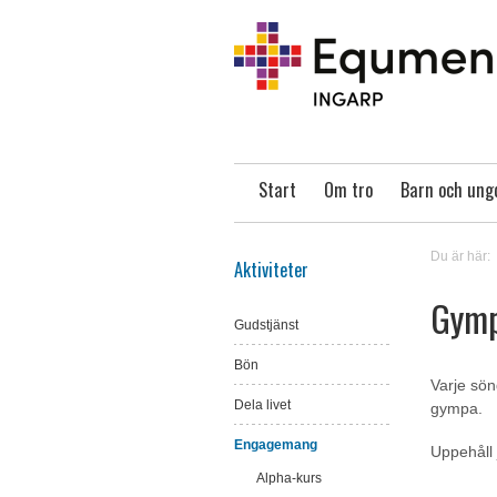
Start
Om tro
Barn och un
Du är här:
Aktiviteter
Gym
Gudstjänst
Bön
Varje sönd
Dela livet
gympa.
Engagemang
Uppehåll 
Alpha-kurs