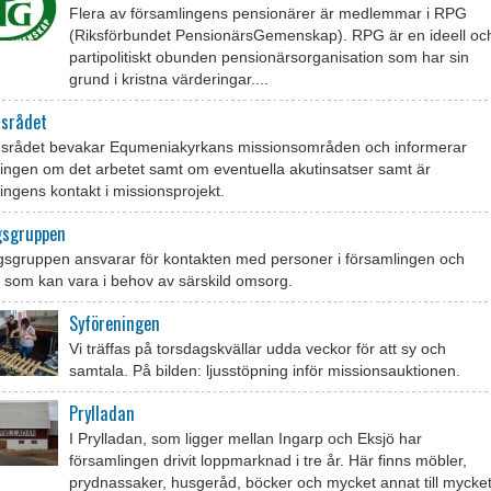
Flera av församlingens pensionärer är medlemmar i RPG
(Riksförbundet PensionärsGemenskap). RPG är en ideell oc
partipolitiskt obunden pensionärsorganisation som har sin
grund i kristna värderingar....
nsrådet
nsrådet bevakar Equmeniakyrkans missionsområden och informerar
ingen om det arbetet samt om eventuella akutinsatser samt är
ingens kontakt i missionsprojekt.
sgruppen
sgruppen ansvarar för kontakten med personer i församlingen och
 som kan vara i behov av särskild omsorg.
Syföreningen
Vi träffas på torsdagskvällar udda veckor för att sy och
samtala. På bilden: ljusstöpning inför missionsauktionen.
Prylladan
I Prylladan, som ligger mellan Ingarp och Eksjö har
församlingen drivit loppmarknad i tre år. Här finns möbler,
prydnassaker, husgeråd, böcker och mycket annat till mycke