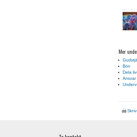
Mer unde
Gudstj
Bön
Dela liv
Ansvar
Underv
Skriv
Ta kontakt