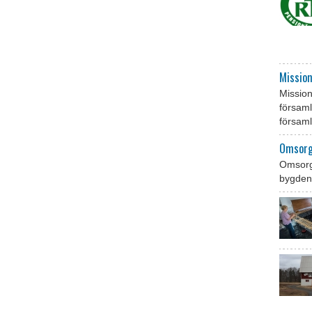
Missio
Missio
församl
församl
Omsorg
Omsorg
bygden