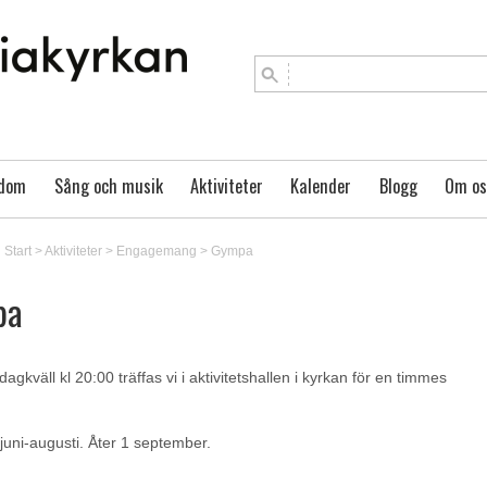
gdom
Sång och musik
Aktiviteter
Kalender
Blogg
Om os
Start
>
Aktiviteter
>
Engagemang
>
Gympa
pa
agkväll kl 20:00 träffas vi i aktivitetshallen i kyrkan för en timmes
juni-augusti. Åter 1 september.