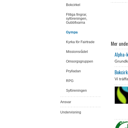
Bokcirkel
Flitiga fingrar,
syföreningen,
Gubbfixarna
Gympa
Kyrka för Fairtrade
Mer und
Missionsrådet
Alpha-
Grundku
Omsorgsgruppen
Bokcirk
Prylladan
Vi träf
RPG
Syföreningen
Ansvar
Undervisning