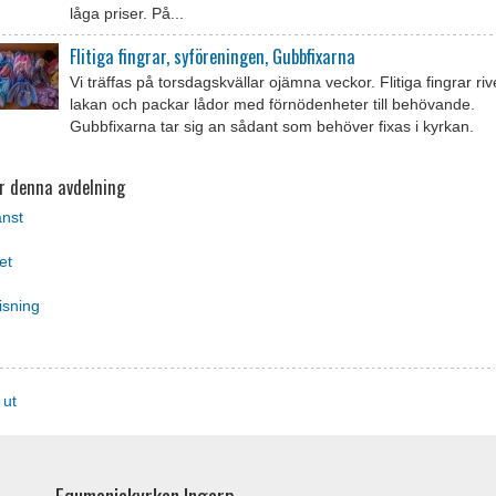
låga priser. På...
Flitiga fingrar, syföreningen, Gubbfixarna
Vi träffas på torsdagskvällar ojämna veckor. Flitiga fingrar riv
lakan och packar lådor med förnödenheter till behövande.
Gubbfixarna tar sig an sådant som behöver fixas i kyrkan.
r denna avdelning
änst
et
isning
 ut
Equmeniakyrkan Ingarp