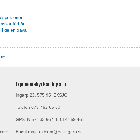
t
aktpersoner
önskar förbön
ill ge en gåva
 ut
Equmeniakyrkan Ingarp
Ingarp 23, 575 95 EKSJÖ
Telefon
073-462 65 50
GPS: N 57° 33.667 E 014° 59.461
ndare
Epost
maja.ekblom@eq-ingarp.se