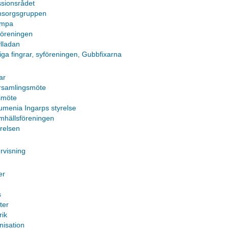
ssionsrådet
sorgsgruppen
mpa
föreningen
ylladan
tiga fingrar, syföreningen, Gubbfixarna
ar
rsamlingsmöte
smöte
umenia Ingarps styrelse
mhällsföreningen
yrelsen
rvisning
er
s
ter
rik
nisation