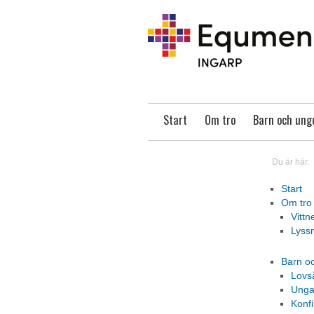
Start
Om tro
Barn och un
Du är här:
Start
Om tro
Vittn
Lyss
Barn o
Lovs
Unga
Konf