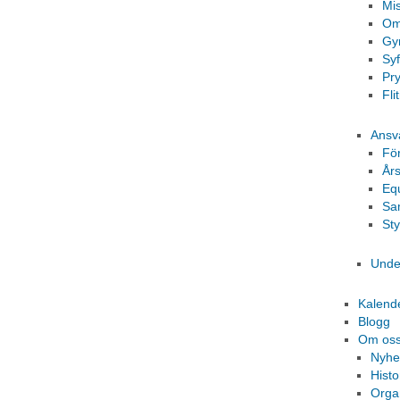
Mi
Om
Gy
Sy
Pr
Fli
Ansv
Fö
År
Eq
Sa
St
Unde
Kalend
Blogg
Om os
Nyhe
Histo
Orga