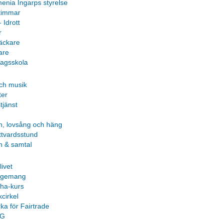
enia Ingarps styrelse
timmar
- Idrott
r
äckare
are
agsskola
ch musik
ter
tjänst
n, lovsång och häng
ttvardsstund
n & samtal
livet
agemang
pha-kurs
cirkel
ka för Fairtrade
PG