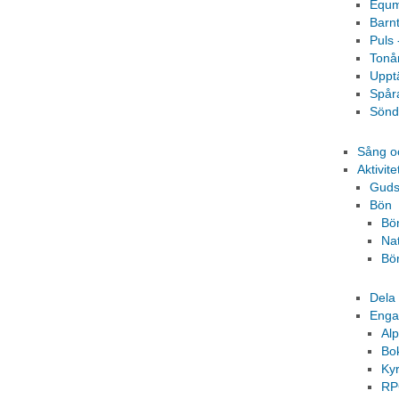
Equm
Barn
Puls 
Tonå
Uppt
Spår
Sönd
Sång o
Aktivite
Guds
Bön
Bö
Na
Bö
Dela 
Eng
Al
Bok
Kyr
R