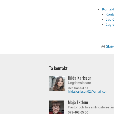
Kontak
Kont
Jag 
Jag v
Skriv
Ta kontakt
Hilda Karlsson
Ungdomsledare
076-046 03 67
hilda.karlsson02@gmail.com
Maja Ekblom
Pastor och församlingsförestå
073-462 65 50