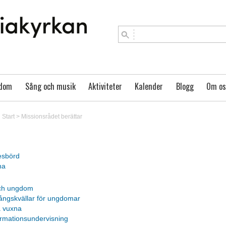
gdom
Sång och musik
Aktiviteter
Kalender
Blogg
Om os
Start
>
Missionsrådet berättar
esbörd
na
ch ungdom
ångskvällar för ungdomar
 vuxna
irmationsundervisning