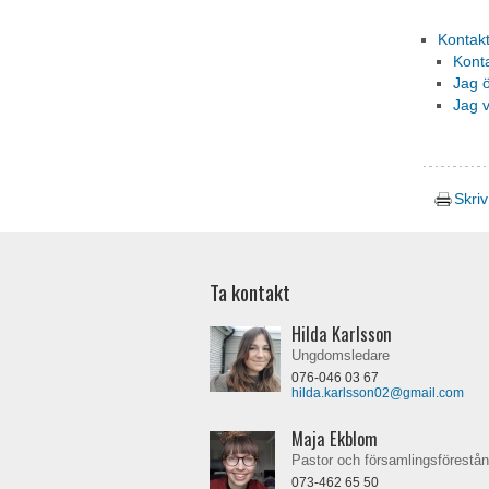
Kontak
Kont
Jag 
Jag v
Skriv
Ta kontakt
Hilda Karlsson
Ungdomsledare
076-046 03 67
hilda.karlsson02@gmail.com
Maja Ekblom
Pastor och församlingsförestå
073-462 65 50