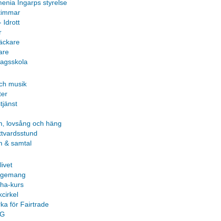
enia Ingarps styrelse
timmar
- Idrott
r
äckare
are
agsskola
ch musik
ter
tjänst
n, lovsång och häng
ttvardsstund
n & samtal
livet
agemang
pha-kurs
cirkel
ka för Fairtrade
PG