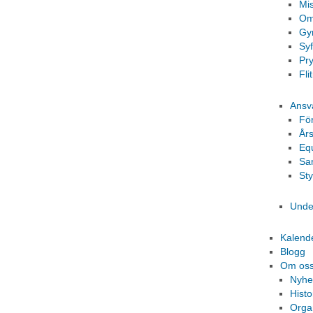
Mi
Om
Gy
Sy
Pr
Fli
Ansv
Fö
År
Eq
Sa
St
Unde
Kalend
Blogg
Om os
Nyhe
Histo
Orga