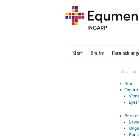
Start
Om tro
Barn och un
Du är här:
Start
Om tro
Vittn
Lyss
Barn o
Lovs
Unga
Konf