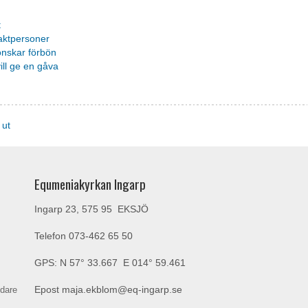
t
aktpersoner
önskar förbön
ill ge en gåva
 ut
Equmeniakyrkan Ingarp
Ingarp 23, 575 95 EKSJÖ
Telefon
073-462 65 50
GPS: N 57° 33.667 E 014° 59.461
ndare
Epost
maja.ekblom@eq-ingarp.se