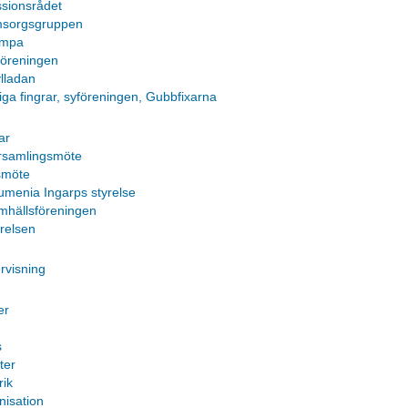
ssionsrådet
sorgsgruppen
mpa
föreningen
ylladan
tiga fingrar, syföreningen, Gubbfixarna
ar
rsamlingsmöte
smöte
umenia Ingarps styrelse
mhällsföreningen
yrelsen
rvisning
er
s
ter
rik
nisation