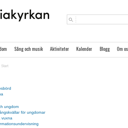
gdom
Sång och musik
Aktiviteter
Kalender
Blogg
Om os
Start
esbörd
na
ch ungdom
ångskvällar för ungdomar
 vuxna
irmationsundervisning