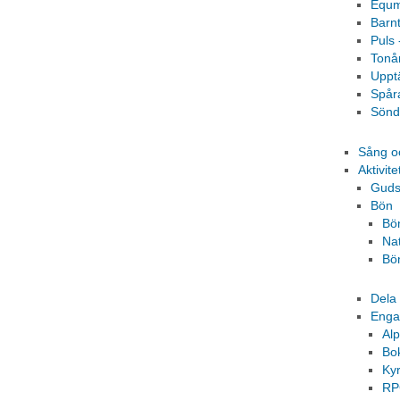
Equm
Barn
Puls 
Tonå
Uppt
Spår
Sönd
Sång o
Aktivite
Guds
Bön
Bö
Na
Bö
Dela 
Eng
Al
Bok
Kyr
R