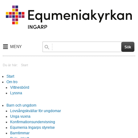
MENY
Start
Du är här:
Start
Om tro
Start
Om tro
Barn och ungdom
Vittnesbörd
Lyssna
Sång och musik
Barn och ungdom
Lovsångskvällar för ungdomar
Aktiviteter
Unga vuxna
Konfirmationsundervisning
Kalender
Equmenia Ingarps styrelse
Barntimmar
Blogg