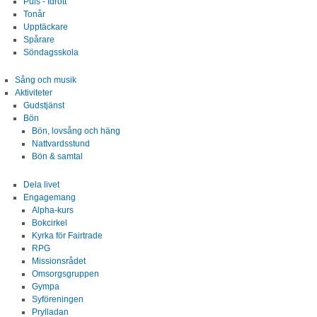
Puls - Idrott
Tonår
Upptäckare
Om oss
Spårare
Söndagsskola
Kontakt
Sång och musik
Aktiviteter
Gudstjänst
Bön
Bön, lovsång och häng
Nattvardsstund
Bön & samtal
Dela livet
Engagemang
Alpha-kurs
Bokcirkel
Kyrka för Fairtrade
RPG
Missionsrådet
Omsorgsgruppen
Gympa
Syföreningen
Prylladan