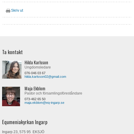
Skriv ut
Ta kontakt
Hilda Karlsson
Ungdomsledare
076-046 03 67
hilda.karlsson02@gmail.com
Maja Ekblom
Pastor och församlingsföreståndare
073-462 65 50
maja.ekblom@eq-ingarp.se
Equmeniakyrkan Ingarp
Ingarp 23, 575 95 EKSJÖ