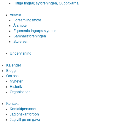
Flitiga fingrar, syföreningen, Gubbfixarna
Ansvar
Församlingsmöte
Årsmöte
Equmenia Ingarps styrelse
Samhällsföreningen
Styrelsen
Undervisning
Kalender
Blogg
Om oss
Nyheter
Historik
Organisation
Kontakt
Kontaktpersoner
Jag önskar förbön
Jag vill ge en gåva