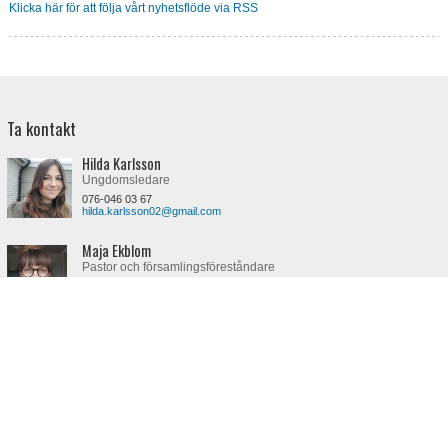
Klicka här för att följa vårt nyhetsflöde via RSS
Ta kontakt
Hilda Karlsson
Ungdomsledare
076-046 03 67
hilda.karlsson02@gmail.com
Maja Ekblom
Pastor och församlingsföreståndare
073-462 65 50
maja.ekblom@eq-ingarp.se
Equmeniakyrkan Ingarp
Ingarp 23, 575 95 EKSJÖ
Telefon
073-462 65 50