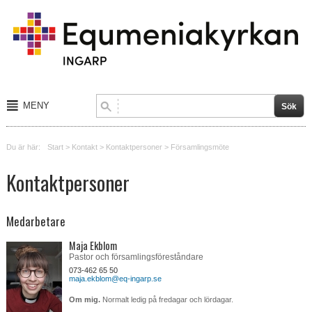
MENY
Start
Du är här:
Start
>
Kontakt
>
Kontaktpersoner
>
Församlingsmöte
Om tro
Kontaktpersoner
Barn och ungdom
Medarbetare
Sång och musik
Maja Ekblom
Aktiviteter
Pastor och församlingsföreståndare
073-462 65 50
maja.ekblom@eq-ingarp.se
Kalender
Om mig.
Normalt ledig på fredagar och lördagar.
Blogg