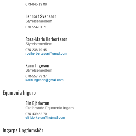
073-845 19 08
Lennart Svensson
Styrelsemedlem
070-554 01 71
Rose-Marie Herbertsson
Styrelsemedlem
070-238 79 45
rosiherbertsson@gmail.com
Karin Ingeson
Styrelsemedlem
070-557 79 37
karin.ingeson@gmail.com
Equmenia Ingarp
Elin Björketun
Ordförande Equmenia Ingarp
070-439 82 70
elinbjorketun@hotmail.com
Ingarps Ungdomskör