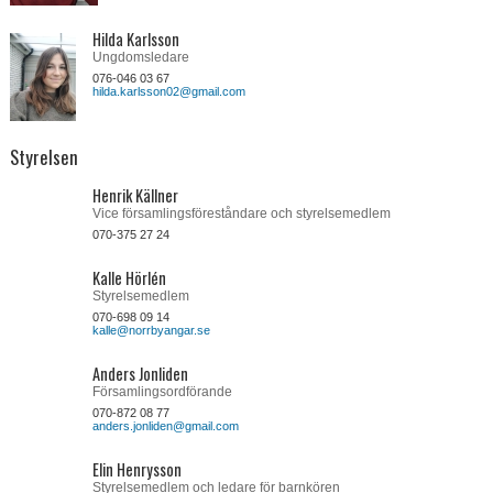
Hilda Karlsson
Om oss
Ungdomsledare
076-046 03 67
Kontakt
hilda.karlsson02@gmail.com
Styrelsen
Henrik Källner
Vice församlingsföreståndare och styrelsemedlem
070-375 27 24
Kalle Hörlén
Styrelsemedlem
070-698 09 14
kalle@norrbyangar.se
Anders Jonliden
Församlingsordförande
070-872 08 77
anders.jonliden@gmail.com
Elin Henrysson
Styrelsemedlem och ledare för barnkören