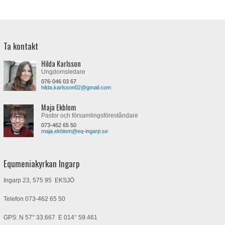
Ta kontakt
Hilda Karlsson
Ungdomsledare
076-046 03 67
hilda.karlsson02@gmail.com
Maja Ekblom
Pastor och församlingsföreståndare
073-462 65 50
maja.ekblom@eq-ingarp.se
Equmeniakyrkan Ingarp
Ingarp 23, 575 95 EKSJÖ
Telefon
073-462 65 50
GPS: N 57° 33.667 E 014° 59.461