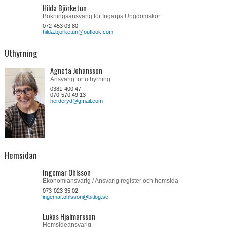
Hilda Björketun
Bokningsansvarig för Ingarps Ungdomskör
072-453 03 80
hilda.bjorketun@outlook.com
Uthyrning
Agneta Johansson
Ansvarig för uthyrning
0381-400 47
070-570 49 13
herderyd@gmail.com
Hemsidan
Ingemar Ohlsson
Ekonomiansvarig / Ansvarig register och hemsida
073-023 35 02
ingemar.ohlsson@bitlog.se
Lukas Hjalmarsson
Hemsideansvarig