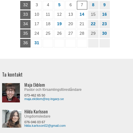
32
3
4
5
6
7
8
9
33
10
11
12
13
14
15
16
34
17
18
19
20
21
22
23
35
24
25
26
27
28
29
30
36
31
Ta kontakt
Maja Ekblom
Pastor och församlingsföreståndare
073-462 65 50
maja.ekblom@eq-ingarp.se
Hilda Karlsson
Ungdomsledare
076-046 03 67
hilda.karlsson02@gmail.com