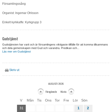
Församlingssång
Om oss
Organist: Ingemar Ohlsson
Kontakt
Enkelt kyrkkaffe: Kyrkgrupp 3
Gudstjänst
Gudstjänsten har varit och är församlingens viktigaste tillfälle för att komma tillsammans
och dela gemenskapen med Gud och varandra. Predikan och...
Läs mer om Gudstjänst
Skriv ut
AUGUSTI 2026
Föregående
Nästa
V
Mån
Tis
Ons
Tor
Fre
Lör
Sön
31
1
2