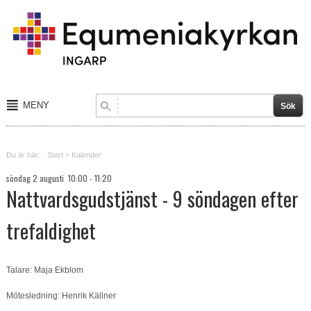
MENY
Start
Du är här:
Start
>
Kalender
Om tro
söndag 2 augusti 10:00 - 11:20
Nattvardsgudstjänst - 9 söndagen efter
Barn och ungdom
trefaldighet
Sång och musik
Aktiviteter
Talare: Maja Ekblom
Kalender
Mötesledning: Henrik Källner
Blogg