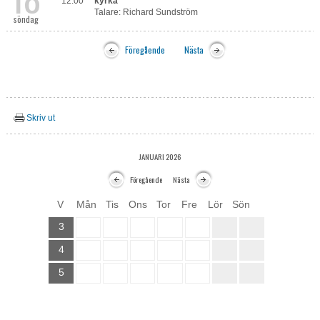
12:00
kyrka
Talare: Richard Sundström
söndag
Föregående
Nästa
Skriv ut
JANUARI 2026
Föregående
Nästa
V
Mån
Tis
Ons
Tor
Fre
Lör
Sön
3
4
5