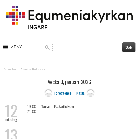
MENY
Start
Du är här:
Start
>
Kalender
Om tro
Vecka 3, januari 2026
Barn och ungdom
Föregående
Nästa
Sång och musik
12
19:00 -
Tonår - Paketleken
21:00
Aktiviteter
måndag
13
Kalender
Blogg