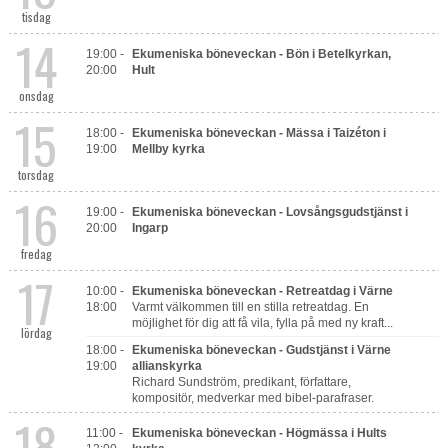
tisdag
14
Om oss
19:00 -
Ekumeniska böneveckan - Bön i Betelkyrkan,
20:00
Hult
Kontakt
onsdag
15
18:00 -
Ekumeniska böneveckan - Mässa i Taizéton i
19:00
Mellby kyrka
torsdag
16
19:00 -
Ekumeniska böneveckan - Lovsångsgudstjänst i
20:00
Ingarp
fredag
17
10:00 -
Ekumeniska böneveckan - Retreatdag i Värne
18:00
Varmt välkommen till en stilla retreatdag. En
möjlighet för dig att få vila, fylla på med ny kraft...
lördag
18:00 -
Ekumeniska böneveckan - Gudstjänst i Värne
19:00
allianskyrka
Richard Sundström, predikant, författare,
kompositör, medverkar med bibel-parafraser.
18
11:00 -
Ekumeniska böneveckan - Högmässa i Hults