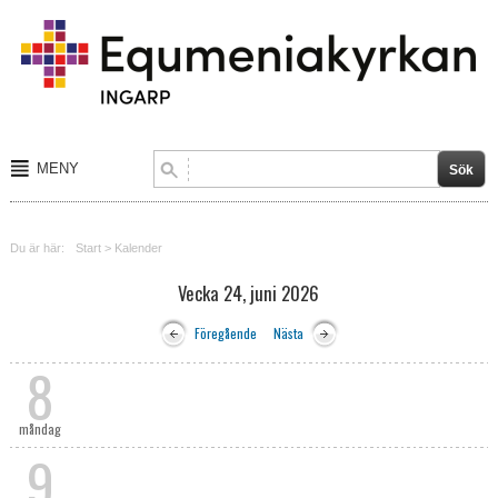
MENY
Start
Du är här:
Start
>
Kalender
Om tro
Vecka 24, juni 2026
Barn och ungdom
Föregående
Nästa
Sång och musik
8
Aktiviteter
måndag
Kalender
9
Blogg