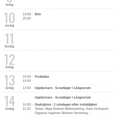
tisdag
10
Om oss
19:00 -
Bön
20:00
Kontakt
onsdag
11
torsdag
12
fredag
13
10:00 -
Prylladan
15:00
lördag
13:00
Upptäckare - Scoutläger i Långserum
14
Upptäckare - Scoutläger i Långserum
10:00 -
Gudstjänst - 2 söndagen efter trefaldighet
söndag
11:20
Talare: Maja Ekblom Mötesledning: Sven Holmqvist
Organist: Ingemar Ohlsson Servering:...