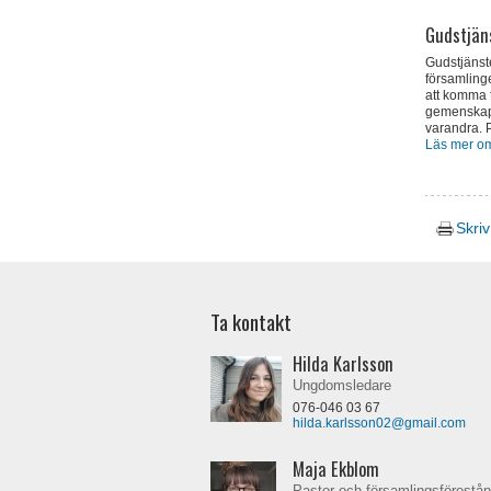
Gudstjän
Gudstjänste
församlingen
att komma 
gemenskap
varandra. P
Läs mer om
Skriv
Ta kontakt
Hilda Karlsson
Ungdomsledare
076-046 03 67
hilda.karlsson02@gmail.com
Maja Ekblom
Pastor och församlingsförestå