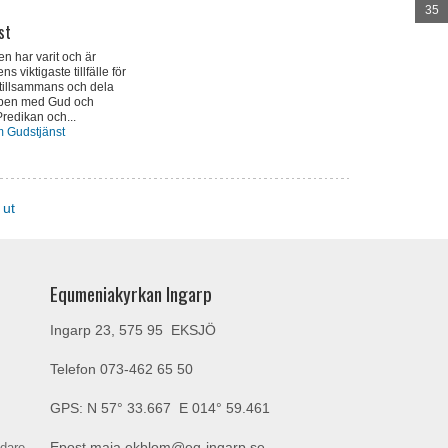
35
st
n har varit och är
s viktigaste tillfälle för
tillsammans och dela
en med Gud och
redikan och...
 Gudstjänst
 ut
Equmeniakyrkan Ingarp
Ingarp 23, 575 95 EKSJÖ
Telefon
073-462 65 50
GPS: N 57° 33.667 E 014° 59.461
ndare
Epost
maja.ekblom@eq-ingarp.se