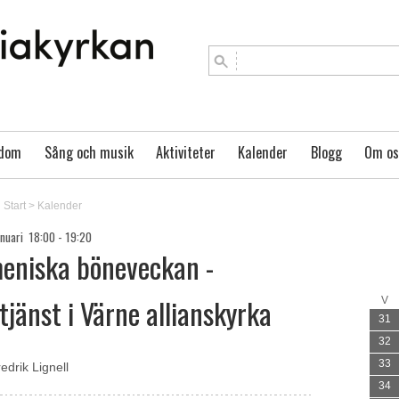
gdom
Sång och musik
Aktiviteter
Kalender
Blogg
Om os
Start
>
Kalender
anuari 18:00 - 19:20
eniska böneveckan -
jänst i Värne allianskyrka
V
31
32
33
edrik Lignell
34