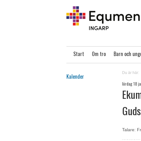
Start
Om tro
Barn och un
Du är här:
Kalender
lördag 18 j
Ekum
Gudst
Talare: Fr