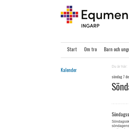
Start
Om tro
Barn och un
Du är här:
Kalender
söndag 7 d
Sönd
Söndagss
Söndagssko
söndagens 