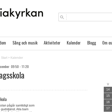
gdom
Sång och musik
Aktiviteter
Kalender
Blogg
Om os
Start
>
Kalender
ecember 09:50 - 11:20
agsskola
V
14
15
kola
16
lan pågår samtidigt som
17
gudstjänst. Alla barn