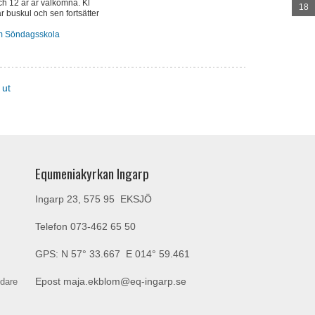
ch 12 år är välkomna. Kl
18
r buskul och sen fortsätter
m Söndagsskola
 ut
Equmeniakyrkan Ingarp
Ingarp 23, 575 95 EKSJÖ
Telefon
073-462 65 50
GPS: N 57° 33.667 E 014° 59.461
ndare
Epost
maja.ekblom@eq-ingarp.se