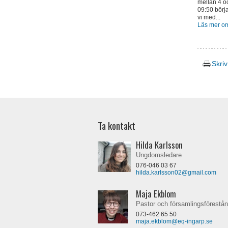
mellan 4 o
09:50 börja
vi med...
Läs mer o
Skriv
Ta kontakt
Hilda Karlsson
Ungdomsledare
076-046 03 67
hilda.karlsson02@gmail.com
Maja Ekblom
Pastor och församlingsförestå
073-462 65 50
maja.ekblom@eq-ingarp.se